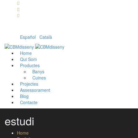
Llámanos: 608 868 145 · 93 137 82 55
Envíanos un mail: cbm@cbmdisseny.com
C/ Sant Jaume, 467 | Calella, Barcelona
Español
|
Català
Home
Qui Som
Productes
Banys
Cuines
Projectes
Assessorament
Blog
Contacte
estudi
Home