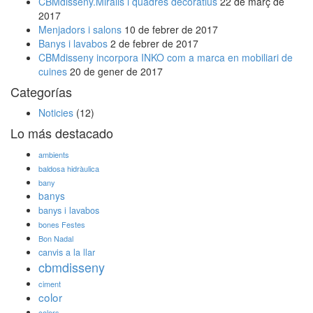
CBMdisseny.Miralls i quadres decoratius
22 de març de
2017
Menjadors i salons
10 de febrer de 2017
Banys i lavabos
2 de febrer de 2017
CBMdisseny incorpora INKO com a marca en mobiliari de
cuines
20 de gener de 2017
Categorías
Noticies
(12)
Lo más destacado
ambients
baldosa hidràulica
bany
banys
banys i lavabos
bones Festes
Bon Nadal
canvis a la llar
cbmdisseny
ciment
color
colors