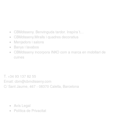
Darreres publicacions
CBMdisseny. Benvinguda tardor. Inspíra´t…
CBMdisseny.Miralls i quadres decoratius
Menjadors i salons
Banys i lavabos
CBMdisseny incorpora INKO com a marca en mobiliari de
cuines
Contactar
T. +34 93 137 82 55
Email: cbm@cbmdisseny.com
C/ Sant Jaume, 467 - 08370 Calella, Barcelona
Legal
Avís Legal
Política de Privacitat