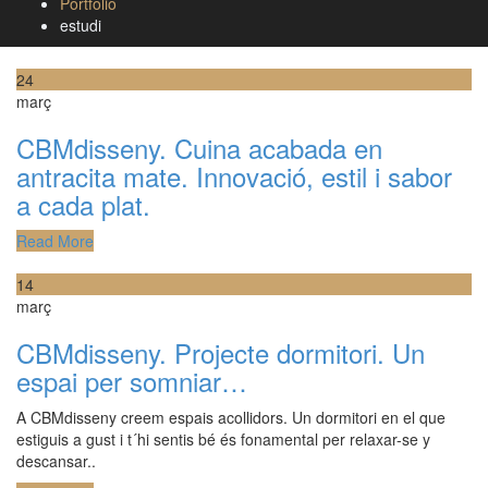
Portfolio
estudi
24
març
CBMdisseny. Cuina acabada en
antracita mate. Innovació, estil i sabor
a cada plat.
Read More
14
març
CBMdisseny. Projecte dormitori. Un
espai per somniar…
A CBMdisseny creem espais acollidors. Un dormitori en el que
estiguis a gust i t´hi sentis bé és fonamental per relaxar-se y
descansar..