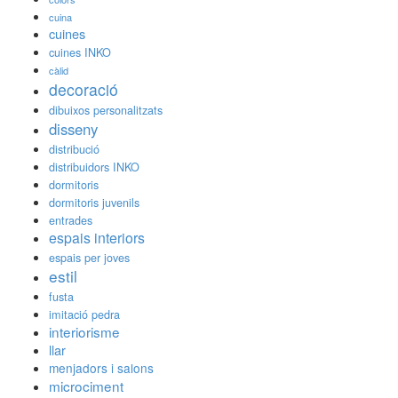
cuina
cuines
cuines INKO
càlid
decoració
dibuixos personalitzats
disseny
distribució
distribuidors INKO
dormitoris
dormitoris juvenils
entrades
espais interiors
espais per joves
estil
fusta
imitació pedra
interiorisme
llar
menjadors i salons
microciment