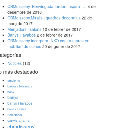
CBMdisseny. Benvinguda tardor. Inspíra´t…
4 de
desembre de 2018
CBMdisseny.Miralls i quadres decoratius
22 de
març de 2017
Menjadors i salons
10 de febrer de 2017
Banys i lavabos
2 de febrer de 2017
CBMdisseny incorpora INKO com a marca en
mobiliari de cuines
20 de gener de 2017
ategorías
Noticies
(12)
o más destacado
ambients
baldosa hidràulica
bany
banys
banys i lavabos
bones Festes
Bon Nadal
canvis a la llar
cbmdisseny