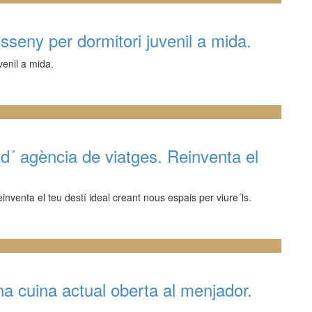
seny per dormitori juvenil a mida.
venil a mida.
d´ agència de viatges. Reinventa el
nventa el teu destí ideal creant nous espais per viure´ls.
a cuina actual oberta al menjador.