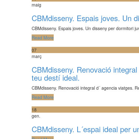
maig
CBMdisseny. Espais joves. Un dis
CBMdisseny. Espais joves. Un disseny per dormitori ju
Read More
07
març
CBMdisseny. Renovació integral 
teu destí ideal.
CBMdisseny. Renovació integral d´ agencia viatges. Rei
Read More
18
gen.
CBMdisseny. L´espai ideal per un