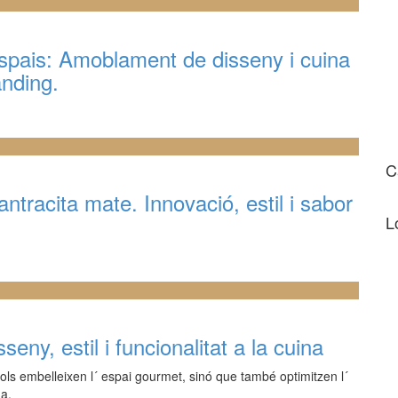
spais: Amoblament de disseny i cuina
anding.
C
racita mate. Innovació, estil i sabor
L
ny, estil i funcionalitat a la cuina
ls embelleixen l´ espai gourmet, sinó que també optimitzen l´
na.