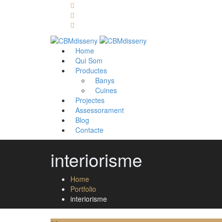
Llámanos: 608 868 145 · 93 137 82 55
Envíanos un mail: cbm@cbmdisseny.com
C/ Sant Jaume, 467 | Calella, Barcelona
Home
Qui Som
Productes
Banys
Cuines
Projectes
Assessorament
Blog
Contacte
interiorisme
Home
Portfolio
interiorisme