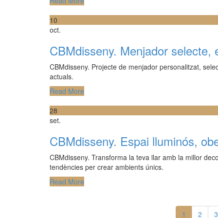
Read More
10
oct.
CBMdisseny. Menjador selecte, ex
CBMdisseny. Projecte de menjador personalitzat, selec
actuals.
Read More
28
set.
CBMdisseny. Espai lluminós, ober
CBMdisseny. Transforma la teva llar amb la millor deco
tendències per crear ambients únics.
Read More
1
2
3