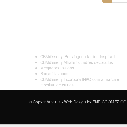
Darreres publicacions
CBMdisseny. Benvinguda tardor. Inspíra´t…
CBMdisseny.Miralls i quadres decoratius
Menjadors i salons
Banys i lavabos
CBMdisseny incorpora INKO com a marca en
mobiliari de cuines
© Copyright 2017 - Web Design by
ENRICGOMEZ.COM 