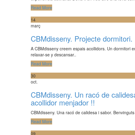
Read More
14
març
CBMdisseny. Projecte dormitori
A CBMdisseny creem espais acollidors. Un dormitori en 
relaxar-se y descansar..
Read More
30
oct.
CBMdisseny. Un racó de calidesa
acollidor menjador !!
CBMdisseny. Una racó de calidesa i sabor. Benvinguts 
Read More
09