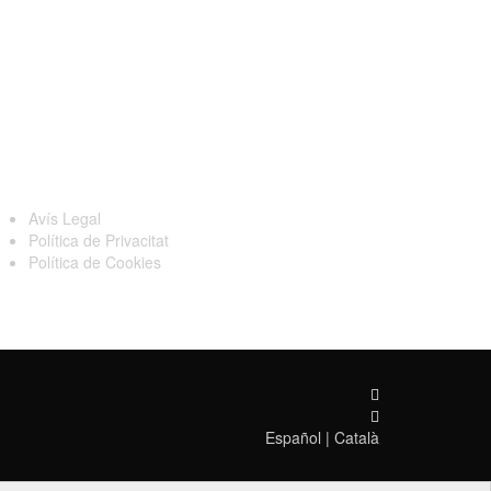
egal
Avís Legal
Política de Privacitat
Política de Cookies
Español
|
Català