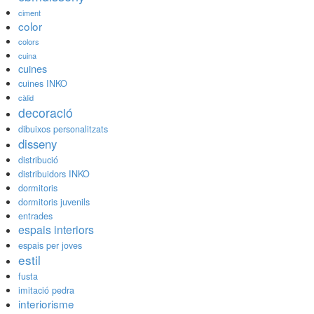
ciment
color
colors
cuina
cuines
cuines INKO
càlid
decoració
dibuixos personalitzats
disseny
distribució
distribuidors INKO
dormitoris
dormitoris juvenils
entrades
espais interiors
espais per joves
estil
fusta
imitació pedra
interiorisme