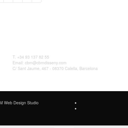
Contactar
L
T. +34 93 137 82 55
Email: cbm@cbmdisseny.com
C/ Sant Jaume, 467 - 08370 Calella, Barcelona
Web Design Studio