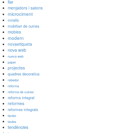
llar
menjadors i salons
microciment
miralls
mobiliari de cuines
mobles
modern
novaetiqueta
nova web
nueva web
paper
projectes
quadres decoratius
rebedor
reforma
reforma de cuines
reforma integral
reformes
reformes integrals
tardor
taules
tendències