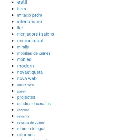
estil
fusta
imitació pedra
interiorisme
llar
menjadors i salons
microciment
miralls
mobiliari de cuines
mobles
modern
novaetiqueta
nova web
nueva web
paper
projectes
quadres decoratius
rebedor
reforma
reforma de cuines
reforma integral
reformes