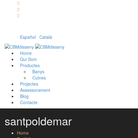
Llámanos: 608 868 145 · 93 137 82 55
Envíanos un mail: cbm@cbmdisseny.com
C/ Sant Jaume, 467 | Calella, Barcelona
Español
|
Català
Home
Qui Som
Productes
Banys
Cuines
Projectes
Assessorament
Blog
Contacte
santpoldemar
Home