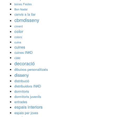
bones Festes
Bon Nadal
canvis a la llar
cbmdisseny
ciment
color
colors
cuina
cuines
cuines INKO
càlid
decoració
dibuixos personalitzats
disseny
distribució
distribuidors INKO
dormitoris
dormitoris juvenils
entrades
espais interiors
espais per joves