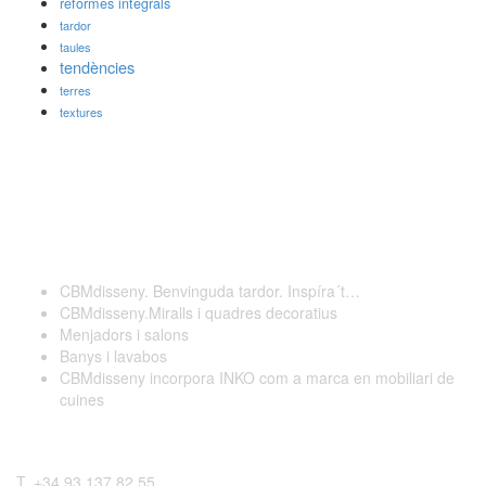
reformes integrals
tardor
taules
tendències
terres
textures
Darreres publicacions
CBMdisseny. Benvinguda tardor. Inspíra´t…
CBMdisseny.Miralls i quadres decoratius
Menjadors i salons
Banys i lavabos
CBMdisseny incorpora INKO com a marca en mobiliari de
cuines
Contactar
T. +34 93 137 82 55