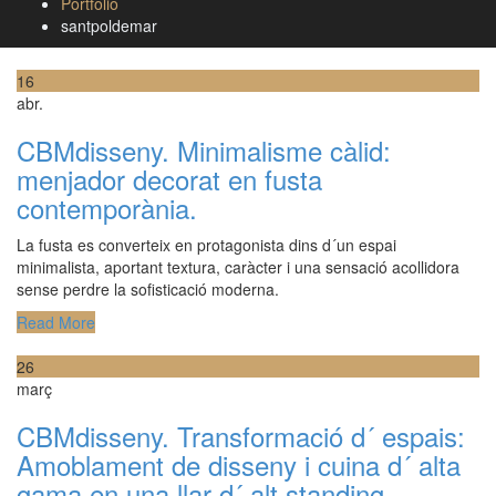
Portfolio
santpoldemar
16
abr.
CBMdisseny. Minimalisme càlid:
menjador decorat en fusta
contemporània.
La fusta es converteix en protagonista dins d´un espai
minimalista, aportant textura, caràcter i una sensació acollidora
sense perdre la sofisticació moderna.
Read More
26
març
CBMdisseny. Transformació d´ espais:
Amoblament de disseny i cuina d´ alta
gama en una llar d´ alt standing.