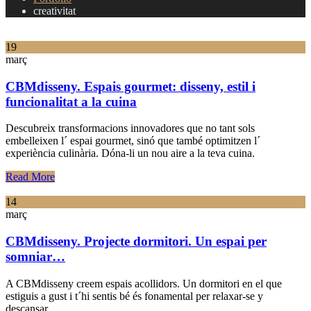
creativitat
19
març
CBMdisseny. Espais gourmet: disseny, estil i
funcionalitat a la cuina
Descubreix transformacions innovadores que no tant sols
embelleixen l´ espai gourmet, sinó que també optimitzen l´
experiència culinària. Dóna-li un nou aire a la teva cuina.
Read More
14
març
CBMdisseny. Projecte dormitori. Un espai per
somniar…
A CBMdisseny creem espais acollidors. Un dormitori en el que
estiguis a gust i t´hi sentis bé és fonamental per relaxar-se y
descansar..