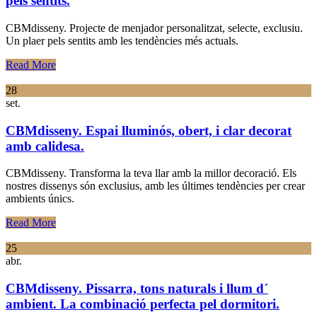
pels sentits.
CBMdisseny. Projecte de menjador personalitzat, selecte, exclusiu.
Un plaer pels sentits amb les tendències més actuals.
Read More
28
set.
CBMdisseny. Espai lluminós, obert, i clar decorat
amb calidesa.
CBMdisseny. Transforma la teva llar amb la millor decoració. Els
nostres dissenys són exclusius, amb les últimes tendències per crear
ambients únics.
Read More
25
abr.
CBMdisseny. Pissarra, tons naturals i llum d´
ambient. La combinació perfecta pel dormitori.