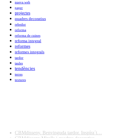
nueva web
paper
projectes
quadres decoratius
rebedor
reforma
reforma de cuines
reforma integral
reformes
reformes integrals
tardor
taules
tendències
terres
textures
Darreres publicacions
CBMdisseny. Benvinguda tardor. Inspíra´t…