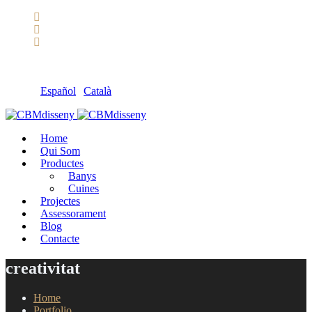
Llámanos: 608 868 145 · 93 137 82 55
Envíanos un mail: cbm@cbmdisseny.com
C/ Sant Jaume, 467 | Calella, Barcelona
Español
|
Català
Home
Qui Som
Productes
Banys
Cuines
Projectes
Assessorament
Blog
Contacte
creativitat
Home
Portfolio