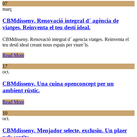
07
març
CBMdisseny. Renovació integral d´ agència de
viatges. Reinventa el teu destí ideal.
CBMdisseny. Renovació integral d´ agencia viatges. Reinventa el
teu destí ideal creant nous espais per viure´ls.
Read More
17
oct.
CBMdisseny. Una cuina openconcept per un
ambient rústic.
Read More
10
oct.
CBMdisseny. Menjador selecte, exclusiu. Un plaer