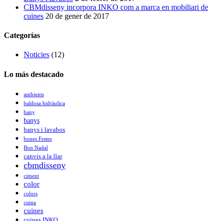
CBMdisseny incorpora INKO com a marca en mobiliari de
cuines
20 de gener de 2017
Categorías
Noticies
(12)
Lo más destacado
ambients
baldosa hidràulica
bany
banys
banys i lavabos
bones Festes
Bon Nadal
canvis a la llar
cbmdisseny
ciment
color
colors
cuina
cuines
cuines INKO