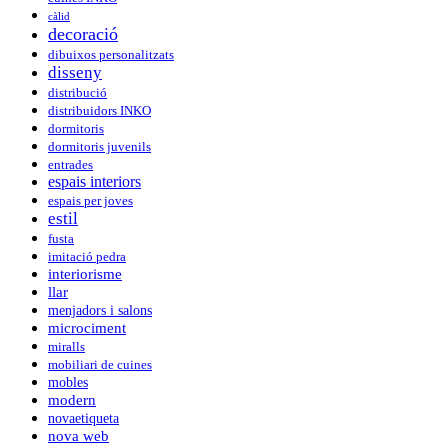
càlid
decoració
dibuixos personalitzats
disseny
distribució
distribuidors INKO
dormitoris
dormitoris juvenils
entrades
espais interiors
espais per joves
estil
fusta
imitació pedra
interiorisme
llar
menjadors i salons
microciment
miralls
mobiliari de cuines
mobles
modern
novaetiqueta
nova web