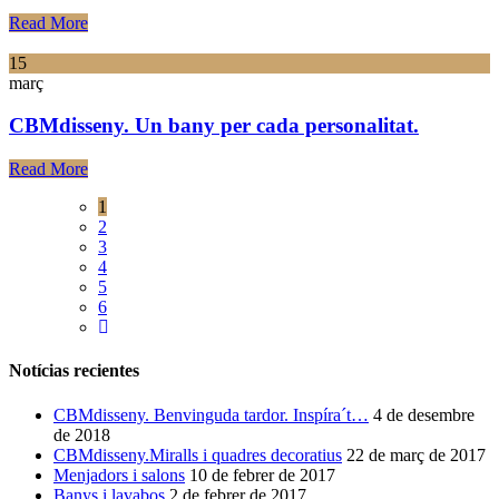
Read More
15
març
CBMdisseny. Un bany per cada personalitat.
Read More
1
2
3
4
5
6
Notícias recientes
CBMdisseny. Benvinguda tardor. Inspíra´t…
4 de desembre
de 2018
CBMdisseny.Miralls i quadres decoratius
22 de març de 2017
Menjadors i salons
10 de febrer de 2017
Banys i lavabos
2 de febrer de 2017