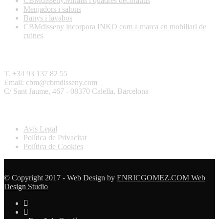
CBMdisseny.Miralls i quadres decoratius
Menjadors i salons
Banys i lavabos
CBMdisseny incorpora INKO com a marca en mobiliari de
cuines
Contactar
T. +34 93 137 82 55
Email: cbm@cbmdisseny.com
C/ Sant Jaume, 467 - 08370 Calella, Barcelona
Legal
Avís Legal
Política de Privacitat
Política de Cookies
© Copyright 2017 - Web Design by
ENRICGOMEZ.COM Web
Design Studio