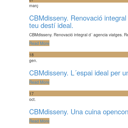
març
CBMdisseny. Renovació integral 
teu destí ideal.
CBMdisseny. Renovació integral d´ agencia viatges. Rei
Read More
18
gen.
CBMdisseny. L´espai ideal per un
Read More
17
oct.
CBMdisseny. Una cuina openconc
Read More