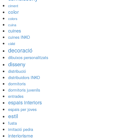
ciment
color
colors
cuina
cuines
cuines INKO
càlid
decoració
dibuixos personalitzats
disseny
distribució
distribuidors INKO
dormitoris
dormitoris juvenils
entrades
espais interiors
espais per joves
estil
fusta
imitació pedra
interiorisme