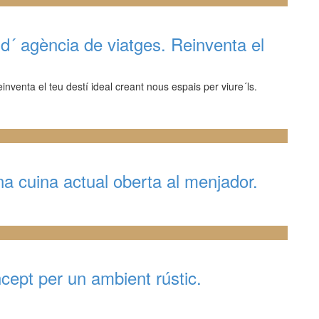
d´ agència de viatges. Reinventa el
nventa el teu destí ideal creant nous espais per viure´ls.
a cuina actual oberta al menjador.
ept per un ambient rústic.