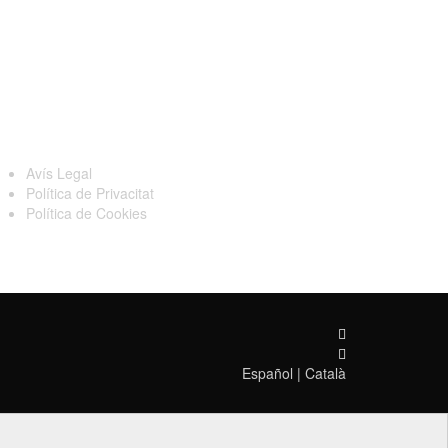
egal
Avís Legal
Política de Privacitat
Política de Cookies
Español
|
Català