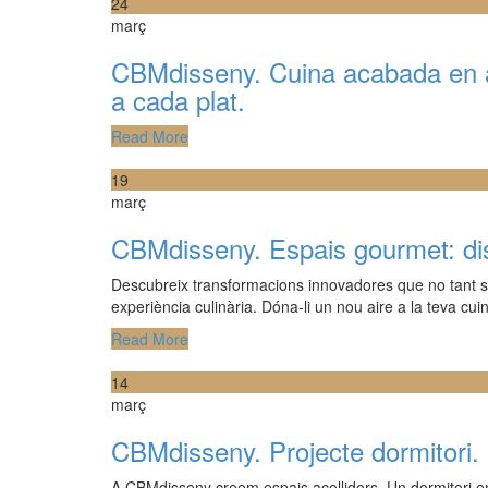
24
març
CBMdisseny. Cuina acabada en ant
a cada plat.
Read More
19
març
CBMdisseny. Espais gourmet: disse
Descubreix transformacions innovadores que no tant so
experiència culinària. Dóna-li un nou aire a la teva cui
Read More
14
març
CBMdisseny. Projecte dormitori
A CBMdisseny creem espais acollidors. Un dormitori en 