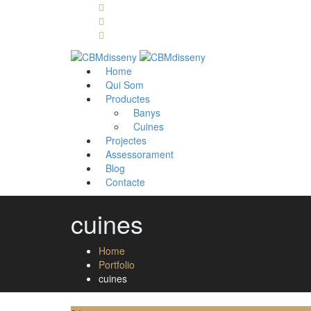
Llámanos: 608 868 145 · 93 137 82 55
Envíanos un mail: cbm@cbmdisseny.com
C/ Sant Jaume, 467 | Calella, Barcelona
Home
Qui Som
Productes
Banys
Cuines
Projectes
Assessorament
Blog
Contacte
cuines
Home
Portfolio
cuines