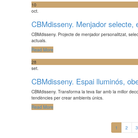
10
oct.
CBMdisseny. Menjador selecte, ex
CBMdisseny. Projecte de menjador personalitzat, selec
actuals.
Read More
28
set.
CBMdisseny. Espai lluminós, ober
CBMdisseny. Transforma la teva llar amb la millor deco
tendències per crear ambients únics.
Read More
1
2
3