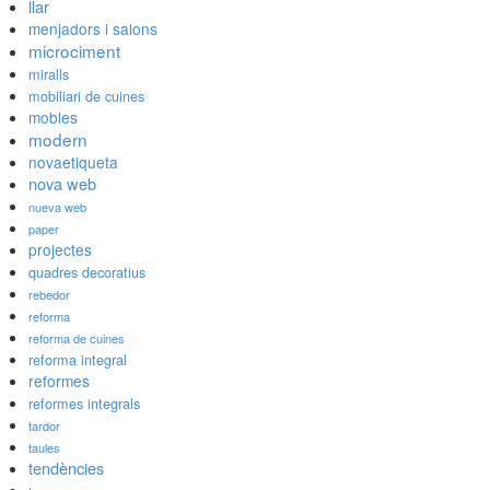
llar
menjadors i salons
microciment
miralls
mobiliari de cuines
mobles
modern
novaetiqueta
nova web
nueva web
paper
projectes
quadres decoratius
rebedor
reforma
reforma de cuines
reforma integral
reformes
reformes integrals
tardor
taules
tendències