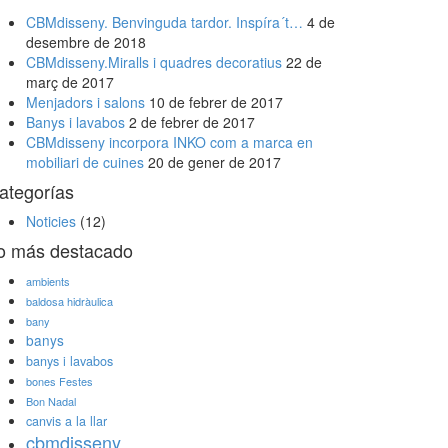
CBMdisseny. Benvinguda tardor. Inspíra´t…
4 de
desembre de 2018
CBMdisseny.Miralls i quadres decoratius
22 de
març de 2017
Menjadors i salons
10 de febrer de 2017
Banys i lavabos
2 de febrer de 2017
CBMdisseny incorpora INKO com a marca en
mobiliari de cuines
20 de gener de 2017
ategorías
Noticies
(12)
o más destacado
ambients
baldosa hidràulica
bany
banys
banys i lavabos
bones Festes
Bon Nadal
canvis a la llar
cbmdisseny