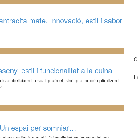
racita mate. Innovació, estil i sabor
C
ny, estil i funcionalitat a la cuina
L
ls embelleixen l´ espai gourmet, sinó que també optimitzen l´
na.
. Un espai per somniar…
el que estiguis a gust i t´hi sentis bé és fonamental per