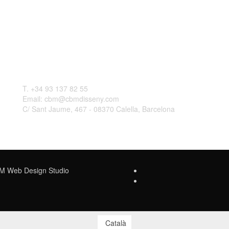
Contactar
L
T. +34 93 137 82 55
Email: cbm@cbmdisseny.com
C/ Sant Jaume, 467 - 08370 Calella, Barcelona
Web Design Studio
Català