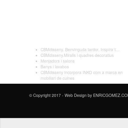
Darreres publicacions
CBMdisseny. Benvinguda tardor. Inspíra´t…
CBMdisseny.Miralls i quadres decoratius
Menjadors i salons
Banys i lavabos
CBMdisseny incorpora INKO com a marca en
mobiliari de cuines
© Copyright 2017 - Web Design by
ENRICGOMEZ.COM 