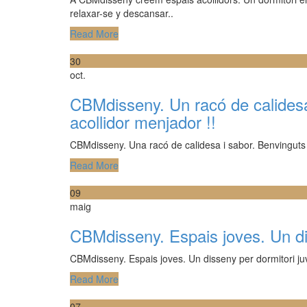
relaxar-se y descansar..
Read More
30
oct.
CBMdisseny. Un racó de calidesa
acollidor menjador !!
CBMdisseny. Una racó de calidesa i sabor. Benvinguts 
Read More
09
maig
CBMdisseny. Espais joves. Un dis
CBMdisseny. Espais joves. Un disseny per dormitori ju
Read More
07