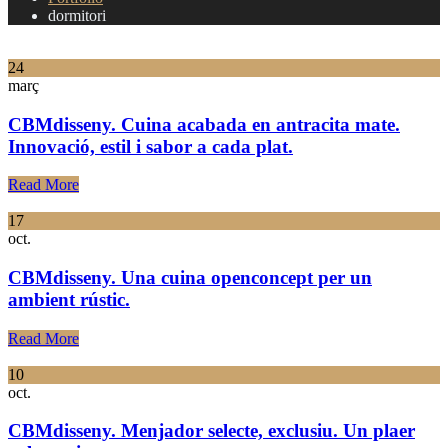
dormitori
24
març
CBMdisseny. Cuina acabada en antracita mate.
Innovació, estil i sabor a cada plat.
Read More
17
oct.
CBMdisseny. Una cuina openconcept per un
ambient rústic.
Read More
10
oct.
CBMdisseny. Menjador selecte, exclusiu. Un plaer