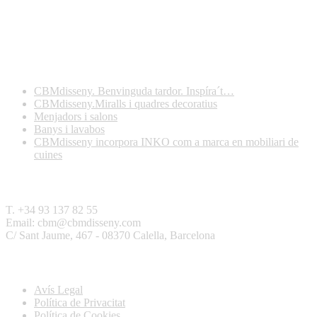
Darreres publicacions
CBMdisseny. Benvinguda tardor. Inspíra´t…
CBMdisseny.Miralls i quadres decoratius
Menjadors i salons
Banys i lavabos
CBMdisseny incorpora INKO com a marca en mobiliari de
cuines
Contactar
T. +34 93 137 82 55
Email: cbm@cbmdisseny.com
C/ Sant Jaume, 467 - 08370 Calella, Barcelona
Legal
Avís Legal
Política de Privacitat
Política de Cookies