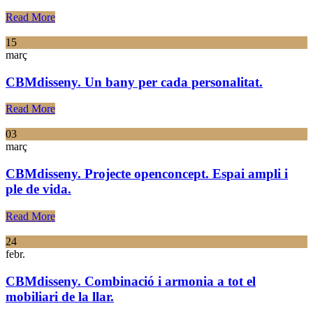
Read More
15
març
CBMdisseny. Un bany per cada personalitat.
Read More
03
març
CBMdisseny. Projecte openconcept. Espai ampli i
ple de vida.
Read More
24
febr.
CBMdisseny. Combinació i armonia a tot el
mobiliari de la llar.