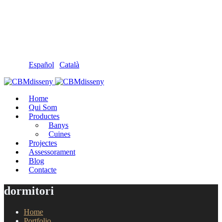
Llámanos: 608 868 145 · 93 137 82 55
Envíanos un mail: cbm@cbmdisseny.com
C/ Sant Jaume, 467 | Calella, Barcelona
Español
|
Català
Home
Qui Som
Productes
Banys
Cuines
Projectes
Assessorament
Blog
Contacte
dormitori
Home
Portfolio