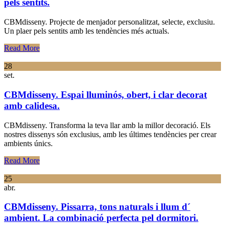
pels sentits.
CBMdisseny. Projecte de menjador personalitzat, selecte, exclusiu.
Un plaer pels sentits amb les tendències més actuals.
Read More
28
set.
CBMdisseny. Espai lluminós, obert, i clar decorat
amb calidesa.
CBMdisseny. Transforma la teva llar amb la millor decoració. Els
nostres dissenys són exclusius, amb les últimes tendències per crear
ambients únics.
Read More
25
abr.
CBMdisseny. Pissarra, tons naturals i llum d´
ambient. La combinació perfecta pel dormitori.