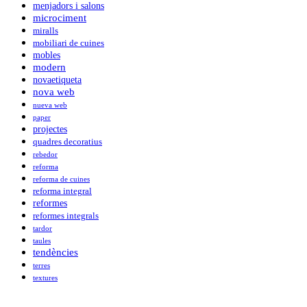
menjadors i salons
microciment
miralls
mobiliari de cuines
mobles
modern
novaetiqueta
nova web
nueva web
paper
projectes
quadres decoratius
rebedor
reforma
reforma de cuines
reforma integral
reformes
reformes integrals
tardor
taules
tendències
terres
textures