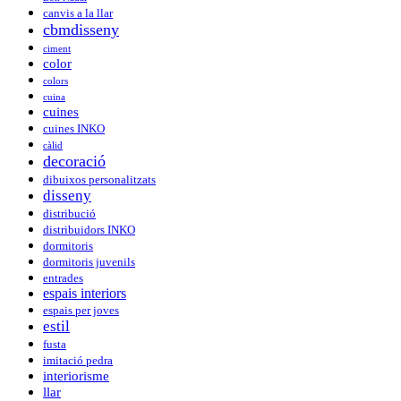
canvis a la llar
cbmdisseny
ciment
color
colors
cuina
cuines
cuines INKO
càlid
decoració
dibuixos personalitzats
disseny
distribució
distribuidors INKO
dormitoris
dormitoris juvenils
entrades
espais interiors
espais per joves
estil
fusta
imitació pedra
interiorisme
llar