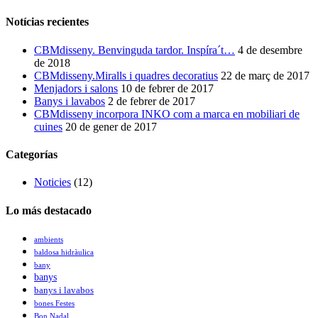
Notícias recientes
CBMdisseny. Benvinguda tardor. Inspíra´t…
4 de desembre
de 2018
CBMdisseny.Miralls i quadres decoratius
22 de març de 2017
Menjadors i salons
10 de febrer de 2017
Banys i lavabos
2 de febrer de 2017
CBMdisseny incorpora INKO com a marca en mobiliari de
cuines
20 de gener de 2017
Categorías
Noticies
(12)
Lo más destacado
ambients
baldosa hidràulica
bany
banys
banys i lavabos
bones Festes
Bon Nadal