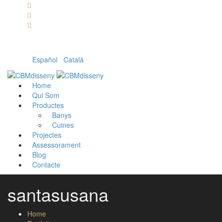
Llámanos: 608 868 145 · 93 137 82 55
Envíanos un mail: cbm@cbmdisseny.com
C/ Sant Jaume, 467 | Calella, Barcelona
Español
|
Català
Home
Qui Som
Productes
Banys
Cuines
Projectes
Assessorament
Blog
Contacte
santasusana
Home