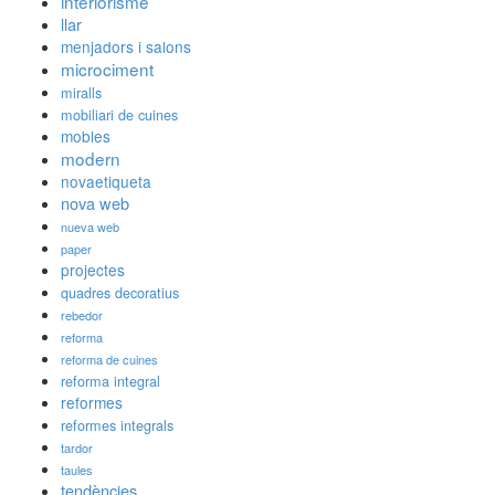
interiorisme
llar
menjadors i salons
microciment
miralls
mobiliari de cuines
mobles
modern
novaetiqueta
nova web
nueva web
paper
projectes
quadres decoratius
rebedor
reforma
reforma de cuines
reforma integral
reformes
reformes integrals
tardor
taules
tendències