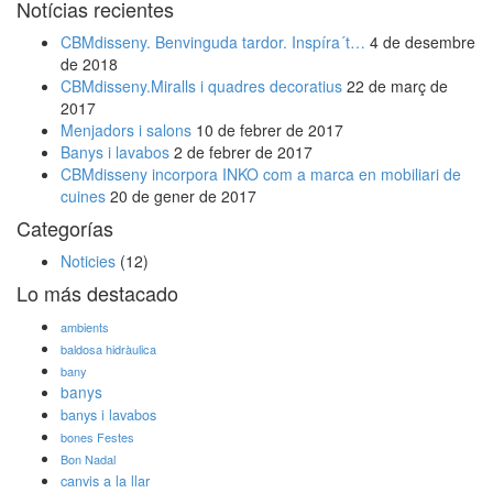
Notícias recientes
CBMdisseny. Benvinguda tardor. Inspíra´t…
4 de desembre
de 2018
CBMdisseny.Miralls i quadres decoratius
22 de març de
2017
Menjadors i salons
10 de febrer de 2017
Banys i lavabos
2 de febrer de 2017
CBMdisseny incorpora INKO com a marca en mobiliari de
cuines
20 de gener de 2017
Categorías
Noticies
(12)
Lo más destacado
ambients
baldosa hidràulica
bany
banys
banys i lavabos
bones Festes
Bon Nadal
canvis a la llar