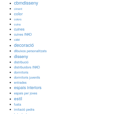
cbmdisseny
ciment
color
colors
cuina
cuines
cuines INKO
càlid
decoració
dibuixos personalitzats
disseny
distribució
distribuidors INKO
dormitoris
dormitoris juvenils
entrades
espais interiors
espais per joves
estil
fusta
imitació pedra