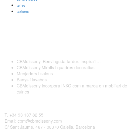
terres
textures
Darreres publicacions
CBMdisseny. Benvinguda tardor. Inspíra´t…
CBMdisseny.Miralls i quadres decoratius
Menjadors i salons
Banys i lavabos
CBMdisseny incorpora INKO com a marca en mobiliari de
cuines
Contactar
T. +34 93 137 82 55
Email: cbm@cbmdisseny.com
C/ Sant Jaume, 467 - 08370 Calella, Barcelona